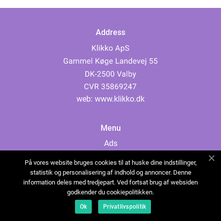
Address
web:
www.klikko.dk
Menu
Ads
About Us
På vores website bruges cookies til at huske dine indstillinger,
Cookies
statistik og personalisering af indhold og annoncer. Denne
information deles med tredjepart. Ved fortsat brug af websiden
Contact
godkender du cookiepolitikken.
Sitemap
Ok
Privatlivspolitik