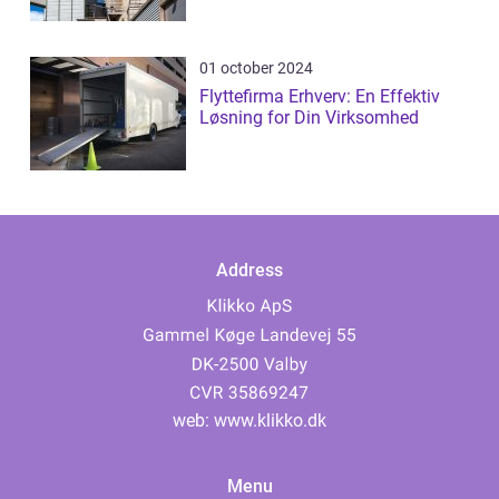
01 october 2024
Flyttefirma Erhverv: En Effektiv
Løsning for Din Virksomhed
Address
web:
www.klikko.dk
Menu