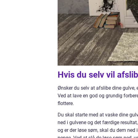
Hvis du selv vil afsl
Ønsker du selv at afslibe dine gulve, e
Ved at lave en god og grundig forber
flottere.
Du skal starte med at vaske dine gulve
ned i gulvene og det færdige resultat,
og er der løse søm, skal du dem ned
penge. Ved at slå de løse søm ned, u