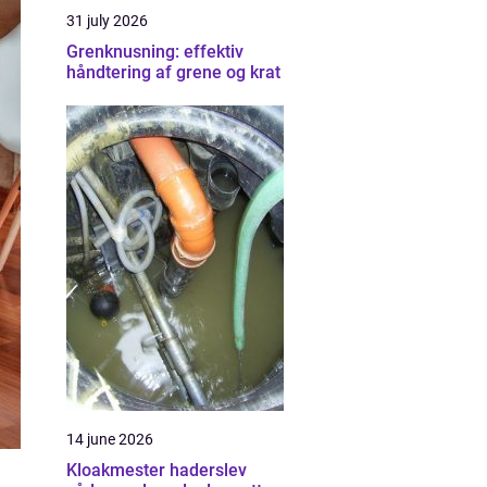
31 july 2026
Grenknusning: effektiv
håndtering af grene og krat
14 june 2026
Kloakmester haderslev