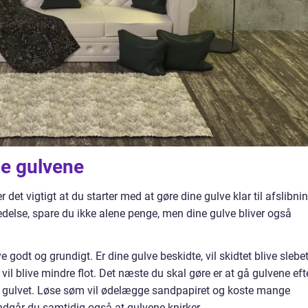
ibe gulvene
r det vigtigt at du starter med at gøre dine gulve klar til afslibnin
edelse, spare du ikke alene penge, men dine gulve bliver også
 godt og grundigt. Er dine gulve beskidte, vil skidtet blive slebe
 vil blive mindre flot. Det næste du skal gøre er at gå gulvene eft
 i gulvet. Løse søm vil ødelægge sandpapiret og koste mange
ndgår du samtidig også at gulvene knirker.