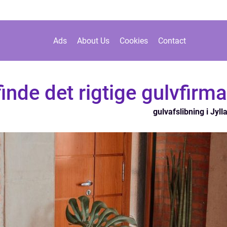
Ads
About Us
Cookies
Contact
finde det rigtige gulvfirma
gulvafslibning i Jyll