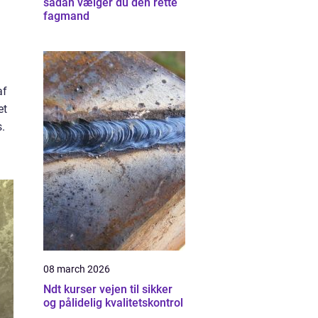
sådan vælger du den rette
fagmand
af
et
.
08 march 2026
Ndt kurser vejen til sikker
og pålidelig kvalitetskontrol