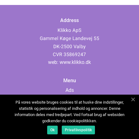
Address
web:
www.klikko.dk
Menu
Ads
About Us
På vores website bruges cookies til at huske dine indstillinger,
Cookies
statistik og personalisering af indhold og annoncer. Denne
information deles med tredjepart. Ved fortsat brug af websiden
Contact
godkender du cookiepolitikken.
Sitemap
Ok
Privatlivspolitik