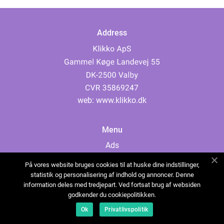
Address
web:
www.klikko.dk
Menu
Ads
About Us
På vores website bruges cookies til at huske dine indstillinger,
Cookies
statistik og personalisering af indhold og annoncer. Denne
information deles med tredjepart. Ved fortsat brug af websiden
Contact
godkender du cookiepolitikken.
Sitemap
Ok
Privatlivspolitik