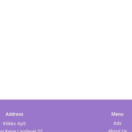
Address
Menu
Ads
About Us