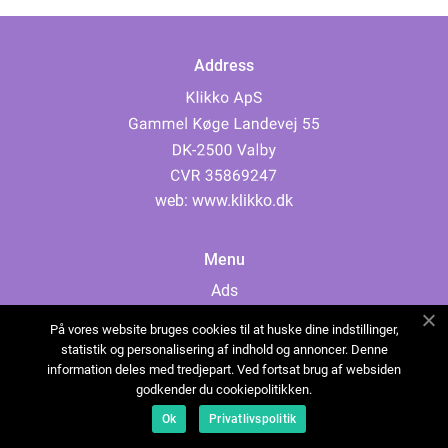
Address
web:
www.klikko.dk
Menu
Ads
About Us
På vores website bruges cookies til at huske dine indstillinger,
Cookies
statistik og personalisering af indhold og annoncer. Denne
information deles med tredjepart. Ved fortsat brug af websiden
Contact
godkender du cookiepolitikken.
Sitemap
Ok
Privatlivspolitik