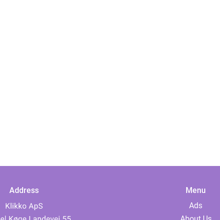
Address
Menu
Ads
About Us