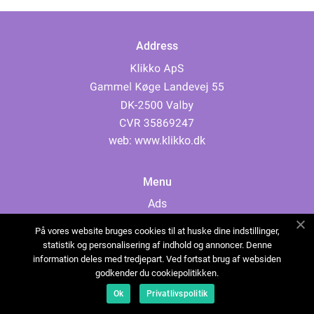
Address
web:
www.klikko.dk
Menu
Ads
About Us
På vores website bruges cookies til at huske dine indstillinger,
Cookies
statistik og personalisering af indhold og annoncer. Denne
information deles med tredjepart. Ved fortsat brug af websiden
Contact
godkender du cookiepolitikken.
Sitemap
Ok
Privatlivspolitik