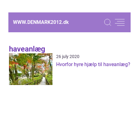
WWW.DENMARK2012.
dk
haveanlæg
26 july 2020
Hvorfor hyre hjælp til haveanlæg?