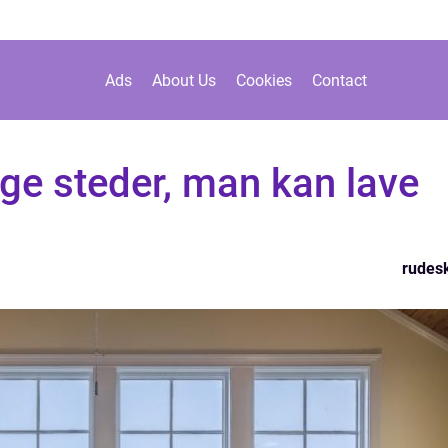
Ads
About Us
Cookies
Contact
lige steder, man kan lave
rudesk