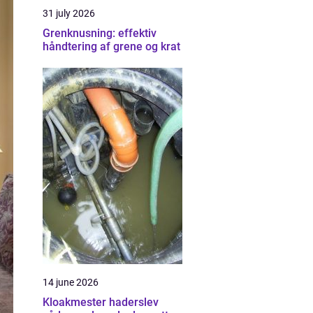
31 july 2026
Grenknusning: effektiv
håndtering af grene og krat
14 june 2026
Kloakmester haderslev