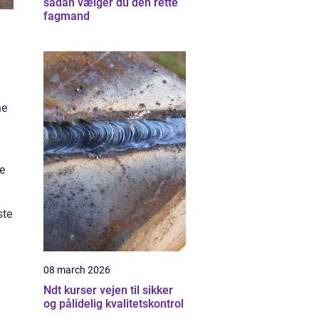
sådan vælger du den rette
fagmand
ne
e
ste
08 march 2026
Ndt kurser vejen til sikker
og pålidelig kvalitetskontrol