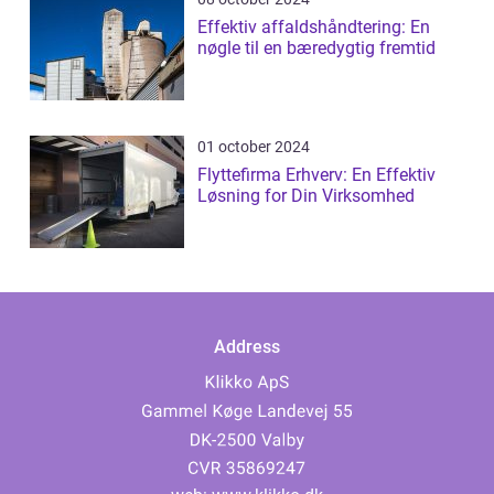
Effektiv affaldshåndtering: En
nøgle til en bæredygtig fremtid
01 october 2024
Flyttefirma Erhverv: En Effektiv
Løsning for Din Virksomhed
Address