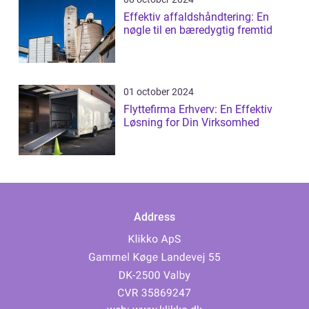
Effektiv affaldshåndtering: En
nøgle til en bæredygtig fremtid
01 october 2024
Flyttefirma Erhverv: En Effektiv
Løsning for Din Virksomhed
Address