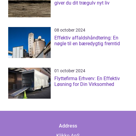
giver du dit trægulv nyt liv
08 october 2024
Effektiv affaldshåndtering: En
nøgle til en bæredygtig fremtid
01 october 2024
Flyttefirma Erhverv: En Effektiv
Løsning for Din Virksomhed
Address