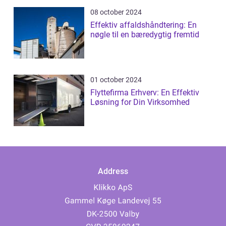
08 october 2024
Effektiv affaldshåndtering: En
nøgle til en bæredygtig fremtid
01 october 2024
Flyttefirma Erhverv: En Effektiv
Løsning for Din Virksomhed
Address