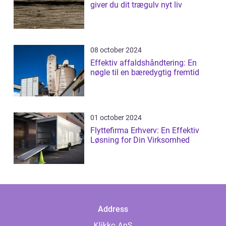
giver du dit trægulv nyt liv
08 october 2024
Effektiv affaldshåndtering: En
nøgle til en bæredygtig fremtid
01 october 2024
Flyttefirma Erhverv: En Effektiv
Løsning for Din Virksomhed
Address