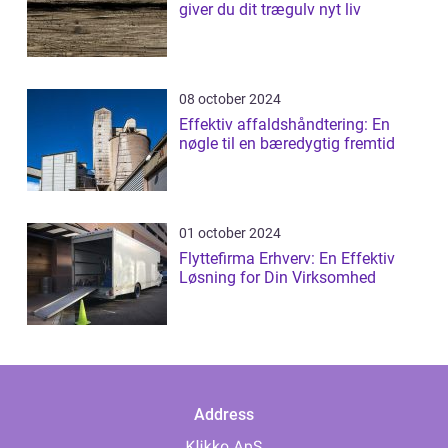
giver du dit trægulv nyt liv
08 october 2024
Effektiv affaldshåndtering: En
nøgle til en bæredygtig fremtid
01 october 2024
Flyttefirma Erhverv: En Effektiv
Løsning for Din Virksomhed
Address