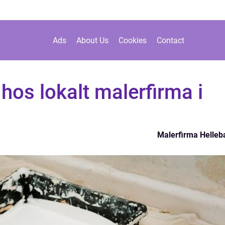
Ads
About Us
Cookies
Contact
hos lokalt malerfirma i
Malerfirma Helle