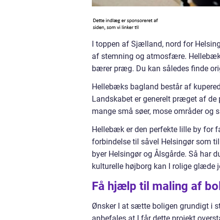
I toppen af Sjælland, nord for Helsin
af stemning og atmosfære. Hellebæk 
bærer præg. Du kan således finde ori
Hellebæks bagland består af kuperede 
Landskabet er generelt præget af de
mange små søer, mose områder og s
Hellebæk er den perfekte lille by for
forbindelse til såvel Helsingør som t
byer Helsingør og Ålsgårde. Så har du
kulturelle højborg kan I rolige glæde je
Få hjælp til maling af b
Ønsker I at sætte boligen grundigt i s
anbefales at I får dette projekt overståe