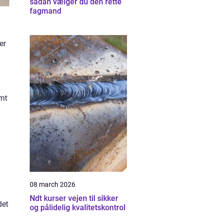
sådan vælger du den rette
fagmand
er
amt
m
08 march 2026
Ndt kurser vejen til sikker
det
og pålidelig kvalitetskontrol