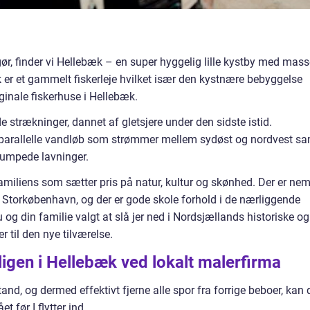
gør, finder vi Hellebæk – en super hyggelig lille kystby med mass
er et gammelt fiskerleje hvilket især den kystnære bebyggelse
ginale fiskerhuse i Hellebæk.
strækninger, dannet af gletsjere under den sidste istid.
 parallelle vandløb som strømmer mellem sydøst og nordvest s
umpede lavninger.
 familiens som sætter pris på natur, kultur og skønhed. Der er ne
il Storkøbenhavn, og der er gode skole forhold i de nærliggende
 og din familie valgt at slå jer ned i Nordsjællands historiske og
r til den nye tilværelse.
oligen i Hellebæk ved lokalt malerfirma
tand, og dermed effektivt fjerne alle spor fra forrige beboer, kan 
t før I flytter ind.