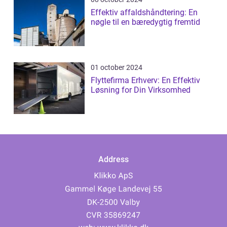
Effektiv affaldshåndtering: En
nøgle til en bæredygtig fremtid
01 october 2024
Flyttefirma Erhverv: En Effektiv
Løsning for Din Virksomhed
Address