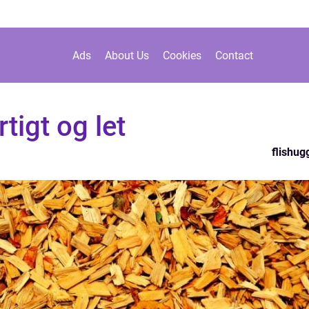
Ads
About Us
Cookies
Contact
tigt og let
flishug