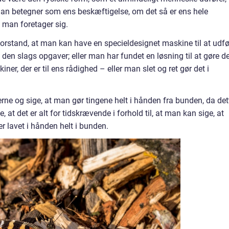
an betegner som ens beskæftigelse, om det så er ens hele
m man foretager sig.
 forstand, at man kan have en specieldesignet maskine til at udf
il den slags opgaver; eller man har fundet en løsning til at gøre d
ner, der er til ens rådighed – eller man slet og ret gør det i
rne og sige, at man gør tingene helt i hånden fra bunden, da det
at det er alt for tidskrævende i forhold til, at man kan sige, at
r lavet i hånden helt i bunden.