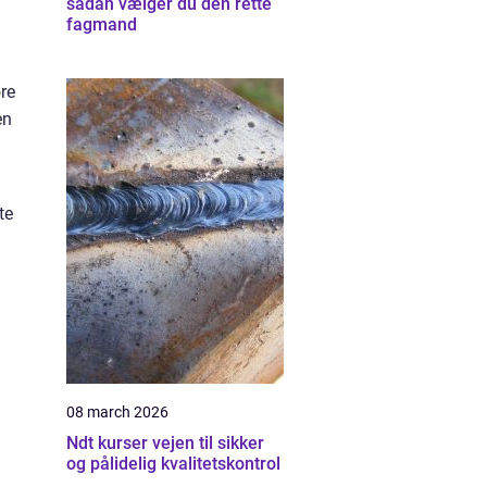
sådan vælger du den rette
fagmand
øre
en
te
08 march 2026
Ndt kurser vejen til sikker
og pålidelig kvalitetskontrol