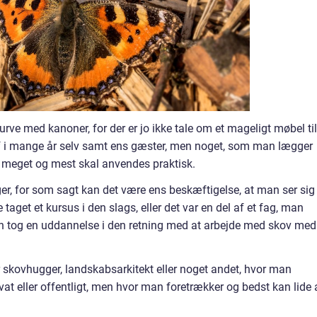
rve med kanoner, for der er jo ikke tale om et mageligt møbel til
 i mange år selv samt ens gæster, men noget, som man lægger
så meget og mest skal anvendes praktisk.
ger, for som sagt kan det være ens beskæftigelse, at man ser sig
taget et kursus i den slags, eller det var en del af et fag, man
an tog en uddannelse i den retning med at arbejde med skov med
r skovhugger, landskabsarkitekt eller noget andet, hvor man
at eller offentligt, men hvor man foretrækker og bedst kan lide 