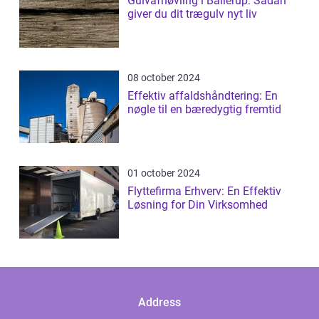
Gulvafhøvling i Ballerup: Sådan
giver du dit trægulv nyt liv
08 october 2024
Effektiv affaldshåndtering: En
nøgle til en bæredygtig fremtid
01 october 2024
Flyttefirma Erhverv: En Effektiv
Løsning for Din Virksomhed
Address