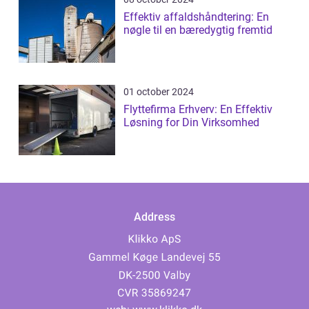
Effektiv affaldshåndtering: En
nøgle til en bæredygtig fremtid
01 october 2024
Flyttefirma Erhverv: En Effektiv
Løsning for Din Virksomhed
Address