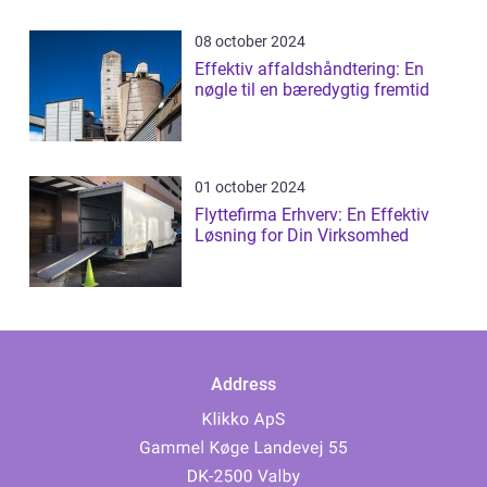
08 october 2024
Effektiv affaldshåndtering: En
nøgle til en bæredygtig fremtid
01 october 2024
Flyttefirma Erhverv: En Effektiv
Løsning for Din Virksomhed
Address