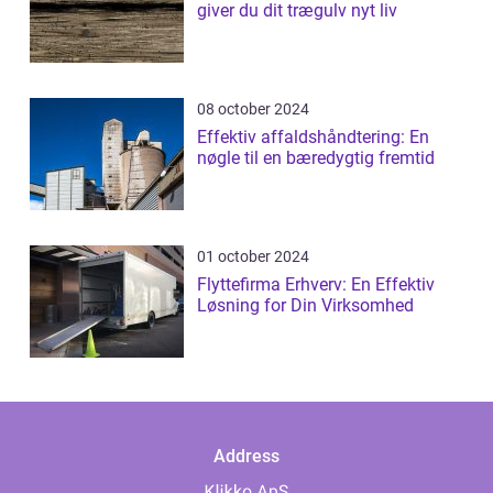
giver du dit trægulv nyt liv
08 october 2024
Effektiv affaldshåndtering: En
nøgle til en bæredygtig fremtid
01 october 2024
Flyttefirma Erhverv: En Effektiv
Løsning for Din Virksomhed
Address