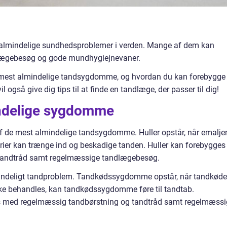
almindelige sundhedsproblemer i verden. Mange af dem kan
lægebesøg og gode mundhygiejnevaner.
 de mest almindelige tandsygdomme, og hvordan du kan forebygge
også give dig tips til at finde en tandlæge, der passer til dig!
ndelige sygdomme
 af de mest almindelige tandsygdomme. Huller opstår, når emalje
terier kan trænge ind og beskadige tanden. Huller kan forebygges
tandtråd samt regelmæssige tandlægebesøg.
ndeligt tandproblem. Tandkødssygdomme opstår, når tandkøde
 ikke behandles, kan tandkødssygdomme føre til tandtab.
med regelmæssig tandbørstning og tandtråd samt regelmæssi