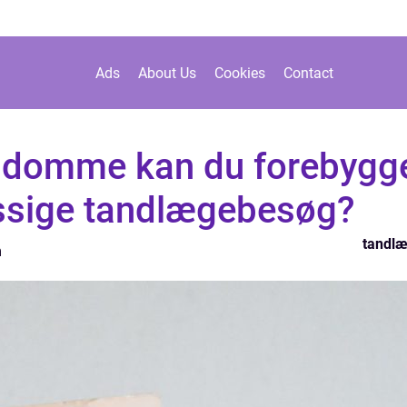
Ads
About Us
Cookies
Contact
gdomme kan du forebygg
sige tandlægebesøg?
tandl
n