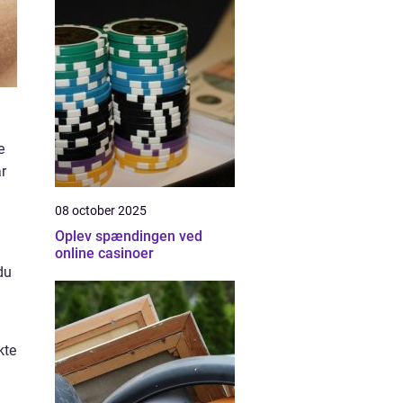
e
r
08 october 2025
Oplev spændingen ved
online casinoer
du
kte