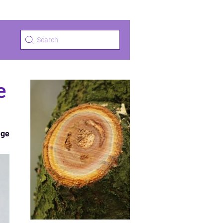
e
æge