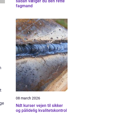
sådan vælger du den rette
fagmand
n
t
08 march 2026
ge
Ndt kurser vejen til sikker
og pålidelig kvalitetskontrol