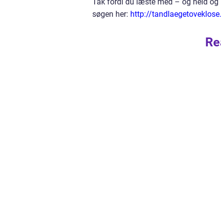
Tak fordi du læste med – og held og l
søgen her:
http://tandlaegetoveklose
Re