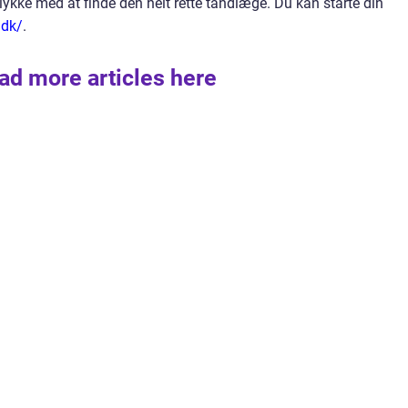
ykke med at finde den helt rette tandlæge. Du kan starte din
.dk/
.
ad more articles here