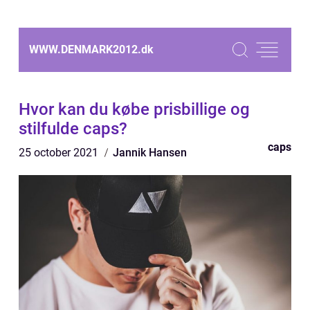
WWW.DENMARK2012.
dk
Hvor kan du købe prisbillige og
stilfulde caps?
caps
25 october 2021
Jannik Hansen