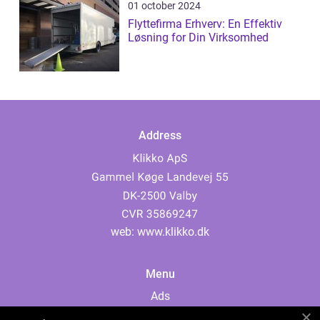
01 october 2024
Flyttefirma Erhverv: En Effektiv
Løsning for Din Virksomhed
Address
web:
www.klikko.dk
Menu
Ads
About Us