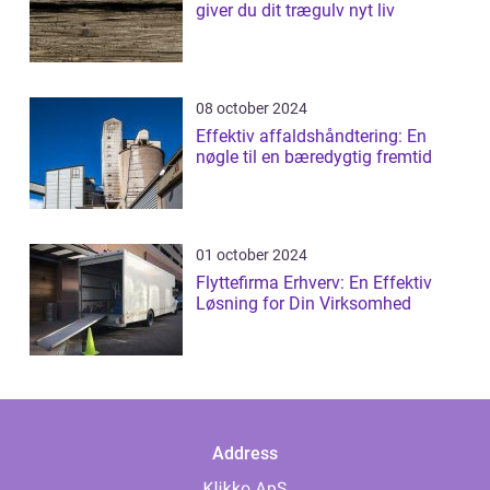
giver du dit trægulv nyt liv
08 october 2024
Effektiv affaldshåndtering: En
nøgle til en bæredygtig fremtid
01 october 2024
Flyttefirma Erhverv: En Effektiv
Løsning for Din Virksomhed
Address