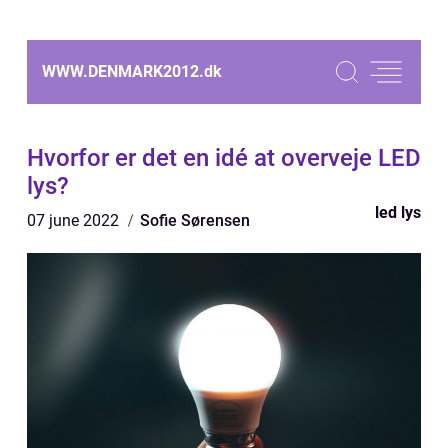
WWW.DENMARK2012.
dk
Hvorfor er det en idé at overveje LED
lys?
led lys
07 june 2022
Sofie Sørensen