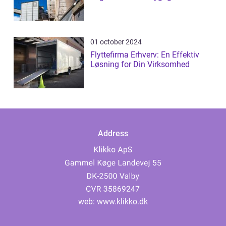
01 october 2024
Flyttefirma Erhverv: En Effektiv
Løsning for Din Virksomhed
Address
web:
www.klikko.dk