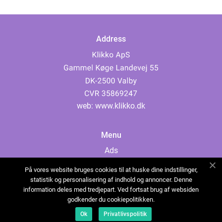
Address
web:
www.klikko.dk
Menu
Ads
About Us
På vores website bruges cookies til at huske dine indstillinger,
Cookies
statistik og personalisering af indhold og annoncer. Denne
information deles med tredjepart. Ved fortsat brug af websiden
Contact
godkender du cookiepolitikken.
Sitemap
Ok
Privatlivspolitik