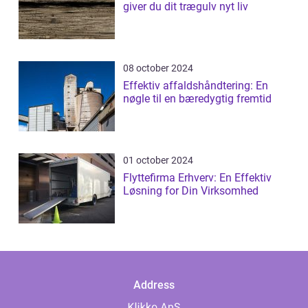
giver du dit trægulv nyt liv
08 october 2024
Effektiv affaldshåndtering: En
nøgle til en bæredygtig fremtid
01 october 2024
Flyttefirma Erhverv: En Effektiv
Løsning for Din Virksomhed
Address