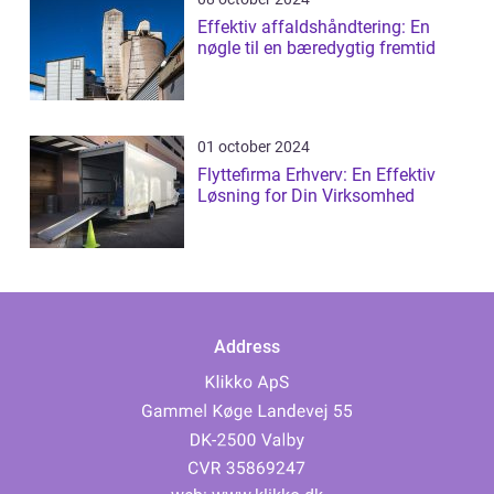
Effektiv affaldshåndtering: En
nøgle til en bæredygtig fremtid
01 october 2024
Flyttefirma Erhverv: En Effektiv
Løsning for Din Virksomhed
Address