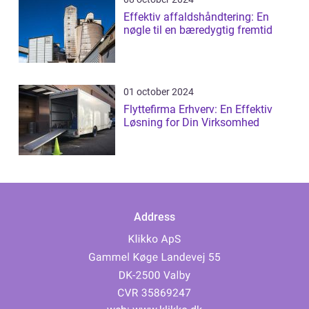
Effektiv affaldshåndtering: En
nøgle til en bæredygtig fremtid
01 october 2024
Flyttefirma Erhverv: En Effektiv
Løsning for Din Virksomhed
Address