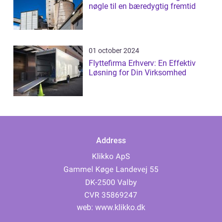
nøgle til en bæredygtig fremtid
01 october 2024
Flyttefirma Erhverv: En Effektiv
Løsning for Din Virksomhed
Address
web:
www.klikko.dk