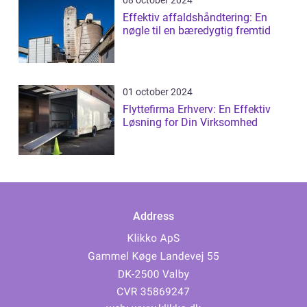
Effektiv affaldshåndtering: En
nøgle til en bæredygtig fremtid
01 october 2024
Flyttefirma Erhverv: En Effektiv
Løsning for Din Virksomhed
Address