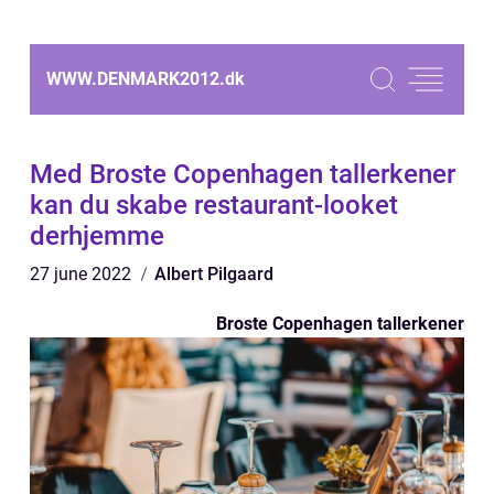
WWW.DENMARK2012.
dk
Med Broste Copenhagen tallerkener
kan du skabe restaurant-looket
derhjemme
27 june 2022
Albert Pilgaard
Broste Copenhagen tallerkener