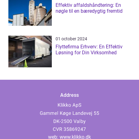
Effektiv affaldshåndtering: En
nøgle til en bæredygtig fremtid
01 october 2024
Flyttefirma Erhverv: En Effektiv
Løsning for Din Virksomhed
Address
web:
www.klikko.dk