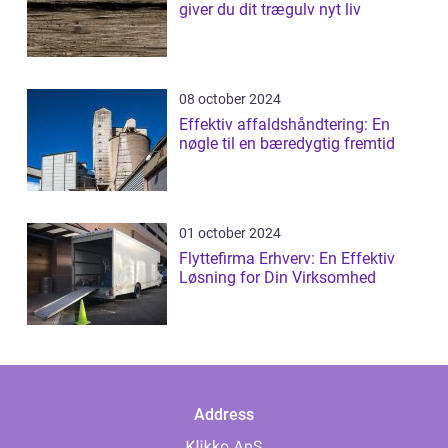
giver du dit trægulv nyt liv
08 october 2024
Effektiv affaldshåndtering: En
nøgle til en bæredygtig fremtid
01 october 2024
Flyttefirma Erhverv: En Effektiv
Løsning for Din Virksomhed
Address