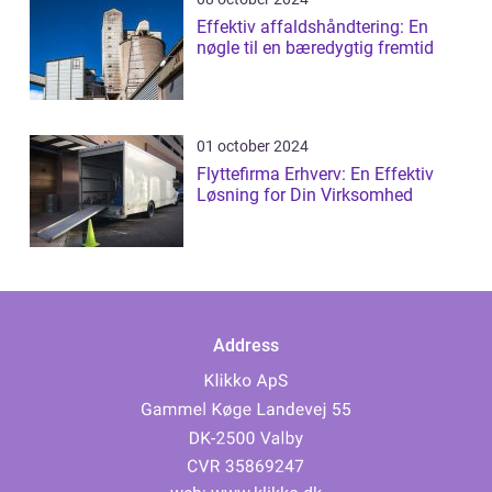
Effektiv affaldshåndtering: En
nøgle til en bæredygtig fremtid
01 october 2024
Flyttefirma Erhverv: En Effektiv
Løsning for Din Virksomhed
Address