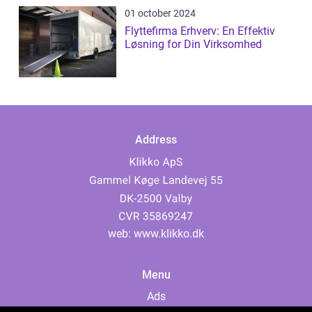
01 october 2024
Flyttefirma Erhverv: En Effektiv
Løsning for Din Virksomhed
Address
web:
www.klikko.dk
Menu
Ads