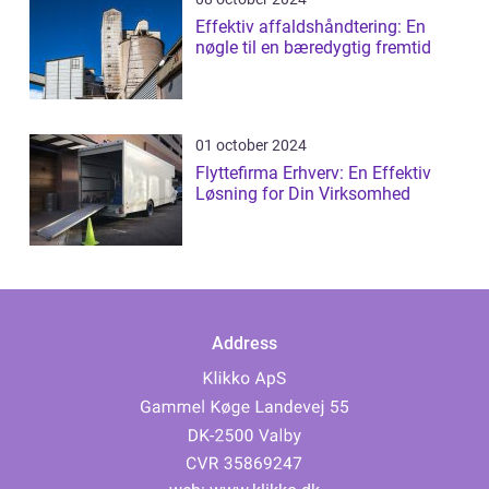
Effektiv affaldshåndtering: En
nøgle til en bæredygtig fremtid
01 october 2024
Flyttefirma Erhverv: En Effektiv
Løsning for Din Virksomhed
Address