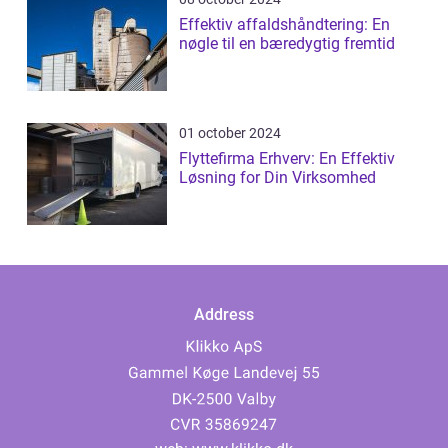
Effektiv affaldshåndtering: En
nøgle til en bæredygtig fremtid
01 october 2024
Flyttefirma Erhverv: En Effektiv
Løsning for Din Virksomhed
Address