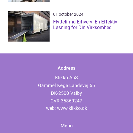
01 october 2024
Flyttefirma Erhverv: En Effektiv
Løsning for Din Virksomhed
Address
web:
www.klikko.dk
Menu