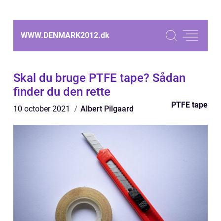
WWW.DENMARK2012.
dk
Skal du bruge PTFE tape? Sådan
finder du den rette
PTFE tape
10 october 2021
Albert Pilgaard