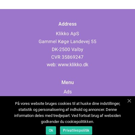
Address
web:
www.klikko.dk
Menu
Ads
About Us
På vores website bruges cookies til at huske dine indstillinger,
Cookies
statistik og personalisering af indhold og annoncer. Denne
information deles med tredjepart. Ved fortsat brug af websiden
Contact
godkender du cookiepolitikken.
Sitemap
Ok
Privatlivspolitik