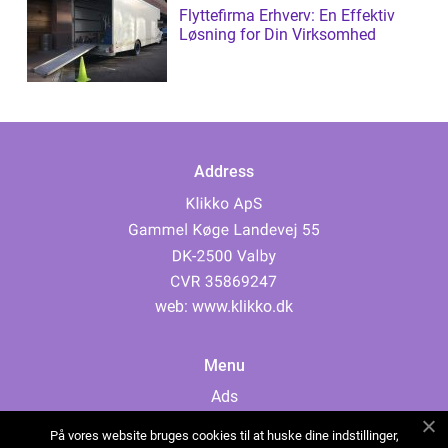
Flyttefirma Erhverv: En Effektiv
Løsning for Din Virksomhed
Address
web:
www.klikko.dk
Menu
Ads
About Us
På vores website bruges cookies til at huske dine indstillinger,