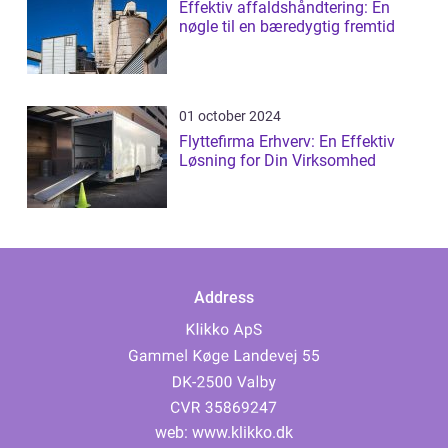
Effektiv affaldshåndtering: En
nøgle til en bæredygtig fremtid
01 october 2024
Flyttefirma Erhverv: En Effektiv
Løsning for Din Virksomhed
Address
web:
www.klikko.dk