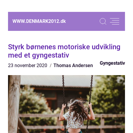
WWW.DENMARK2012.
dk
Styrk børnenes motoriske udvikling
med et gyngestativ
Gyngestativ
23 november 2020
Thomas Andersen