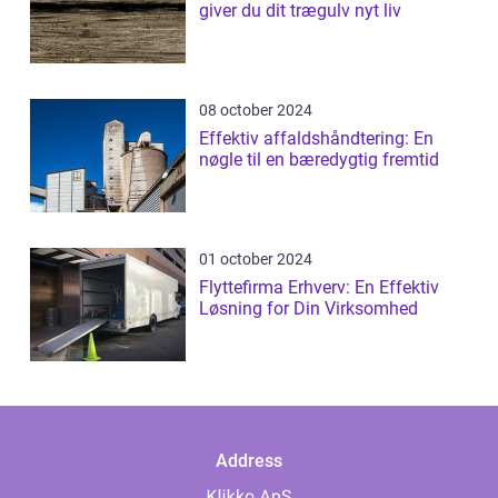
giver du dit trægulv nyt liv
08 october 2024
Effektiv affaldshåndtering: En
nøgle til en bæredygtig fremtid
01 october 2024
Flyttefirma Erhverv: En Effektiv
Løsning for Din Virksomhed
Address