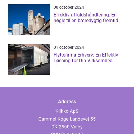
08 october 2024
Effektiv affaldshåndtering: En
nøgle til en bæredygtig fremtid
01 october 2024
Flyttefirma Erhverv: En Effektiv
Løsning for Din Virksomhed
Address