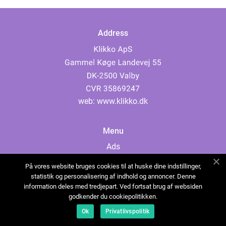
Address
web:
www.klikko.dk
Menu
Ads
About Us
På vores website bruges cookies til at huske dine indstillinger,
Cookies
statistik og personalisering af indhold og annoncer. Denne
information deles med tredjepart. Ved fortsat brug af websiden
Contact
godkender du cookiepolitikken.
Sitemap
Ok
Privatlivspolitik