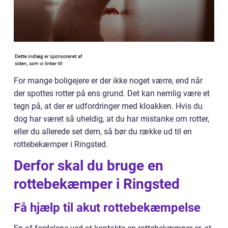
For mange boligejere er der ikke noget værre, end når
der spottes rotter på ens grund. Det kan nemlig være et
tegn på, at der er udfordringer med kloakken. Hvis du
dog har været så uheldig, at du har mistanke om rotter,
eller du allerede set dem, så bør du række ud til en
rottebekæmper i Ringsted.
Derfor skal du bruge en
rottebekæmper i Ringsted
Få hjælp til akut rottebekæmpelse