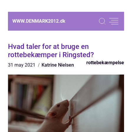
WWW.DENMARK2012.
dk
Hvad taler for at bruge en
rottebekæmper i Ringsted?
rottebekæmpelse
31 may 2021
Katrine Nielsen