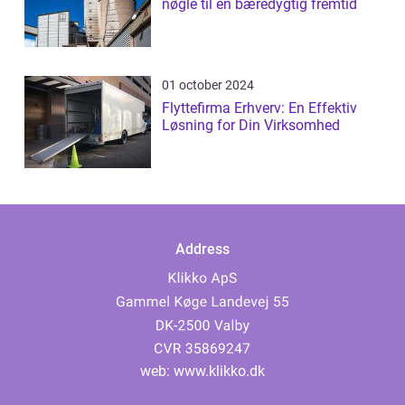
nøgle til en bæredygtig fremtid
01 october 2024
Flyttefirma Erhverv: En Effektiv
Løsning for Din Virksomhed
Address
web:
www.klikko.dk