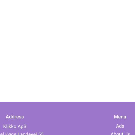
Address
Menu
Ads
About Us